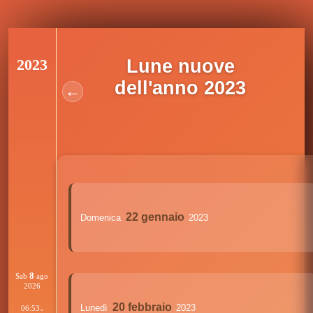
2023
Lune nuove
dell'anno 2023
←
22 gennaio
Domenica
2023
8
Sab
ago
2026
20 febbraio
Lunedì
2023
06:53
:44