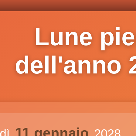
Lune pi
dell'anno 
11 gennaio
edì
2028