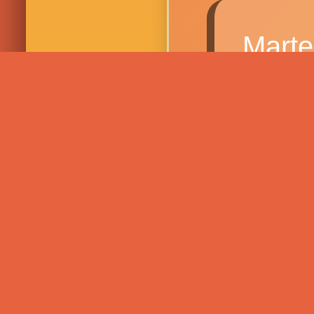
Mart
Giov
Vene