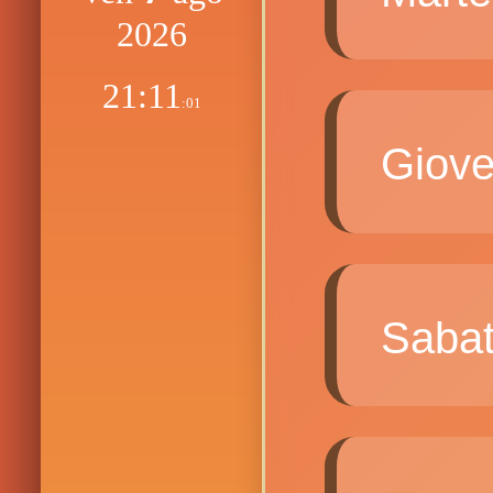
2026
21:11
:02
Giov
Saba