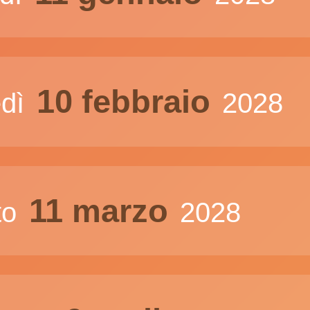
10 febbraio
edì
2028
11 marzo
to
2028