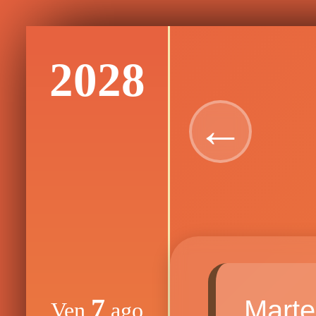
2028
←
7
Mart
Ven
ago