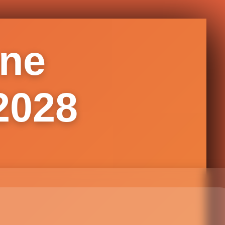
ene
2028