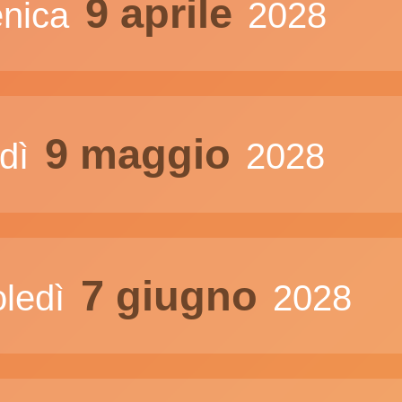
9 aprile
nica
2028
9 maggio
edì
2028
7 giugno
oledì
2028