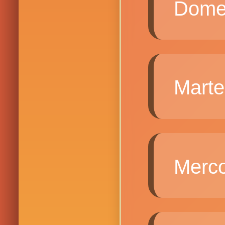
Dome
Mart
Merc