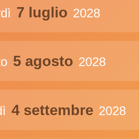
7 luglio
rdì
2028
5 agosto
to
2028
4 settembre
dì
2028