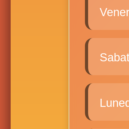
Vene
Saba
Lune