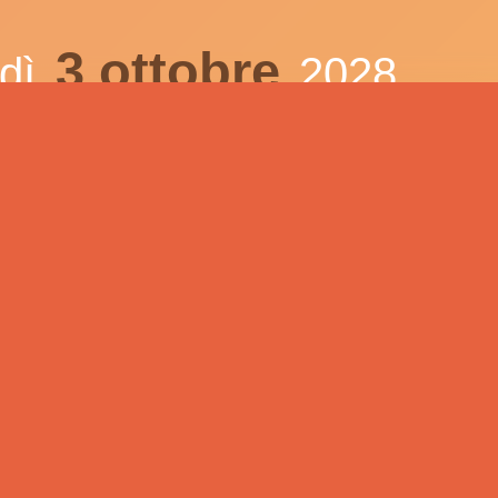
3 ottobre
edì
2028
2 novembre
edì
2028
1 dicembre
rdì
2028